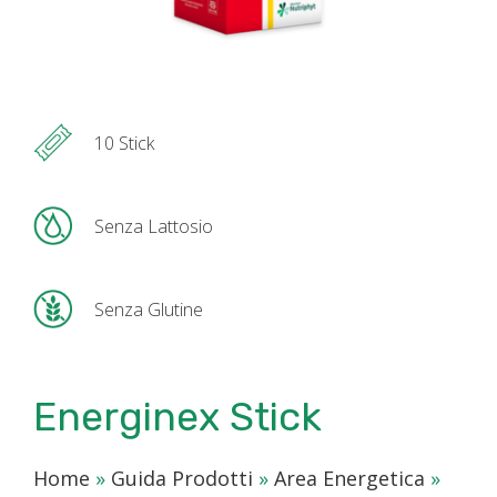
10 Stick
Senza Lattosio
Senza Glutine
Energinex Stick
Home
»
Guida Prodotti
»
Area Energetica
»