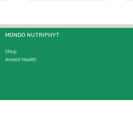
MONDO NUTRIPHYT
Shop
Anvest Health
 Tutti i Diritti Riservati |
Cookie Policy
|
Privacy Policy