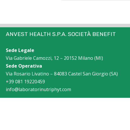
ANVEST HEALTH S.P.A. SOCIETÀ BENEFIT
Sede Legale
Via Gabriele Camozzi, 12 – 20152 Milano (MI)
Sede Operativa
Via Rosario Livatino – 84083 Castel San Giorgio (SA)
+39 081 19220459
info@laboratorinutriphyt.com
© Copyright
2026 | Anvest Health S.p.A. Società Benefit | P.I. 11363760965 |