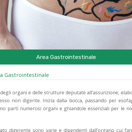
Area Gastrointestinale
a Gastrointestinale
 degli organi e delle strutture deputate all’assunzione, ela
di esso non digerite. Inizia dalla bocca, passando per eso
fanno parti numerosi organi e ghiandole essenziali per le no
rato digerente sono varie e dipendenti dall’organo cui f