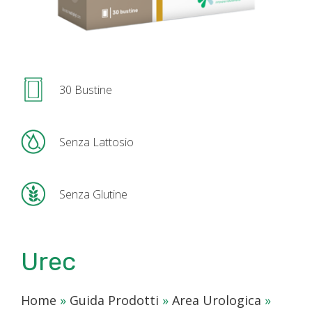
30 Bustine
Senza Lattosio
Senza Glutine
Urec
Home
»
Guida Prodotti
»
Area Urologica
»