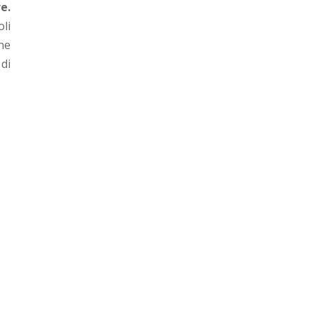
e.
oli
ne
di