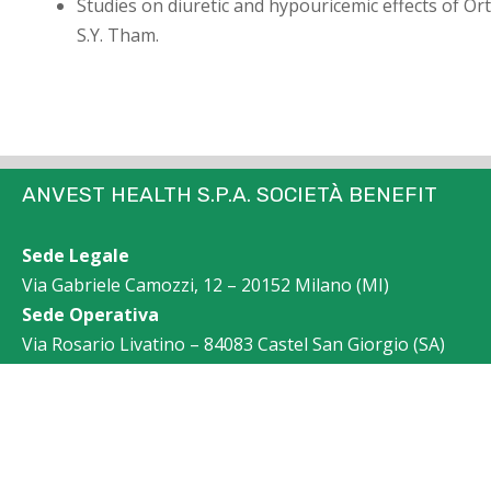
Studies on diuretic and hypouricemic effects of Or
S.Y. Tham.
ANVEST HEALTH S.P.A. SOCIETÀ BENEFIT
Sede Legale
Via Gabriele Camozzi, 12 – 20152 Milano (MI)
Sede Operativa
Via Rosario Livatino – 84083 Castel San Giorgio (SA)
+39 081 19220459
info@laboratorinutriphyt.com