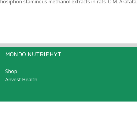
thosiphon stamineus methanol extracts in rats. O.M. Arafata
MONDO NUTRIPHYT
Shop
Anvest Health