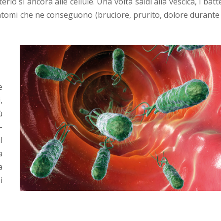
erio si ancora alle cellule. Una volta saldi alla vescica, i batt
 sintomi che ne conseguono (bruciore, prurito, dolore durante
e
,
ù
-
l
a
a
i