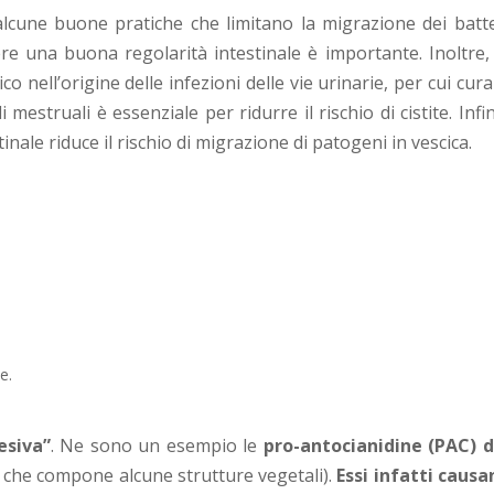
so alcune buone pratiche che limitano la migrazione dei batte
re una buona regolarità intestinale è importante. Inoltre, 
co nell’origine delle infezioni delle vie urinarie, per cui cur
i mestruali è essenziale per ridurre il rischio di cistite. Infi
nale riduce il rischio di migrazione di patogeni in vescica.
e.
esiva”
. Ne sono un esempio le
pro-antocianidine (PAC) d
che compone alcune strutture vegetali).
Essi infatti causa