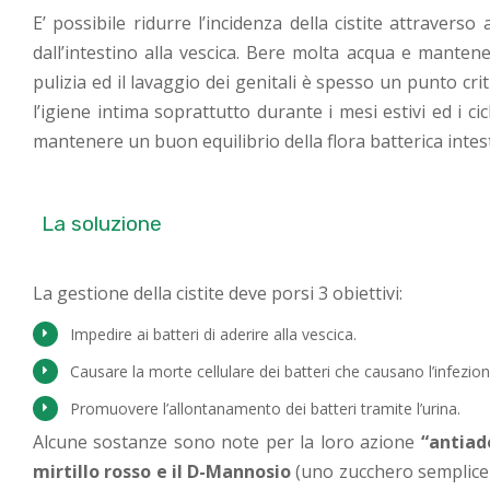
E’ possibile ridurre l’incidenza della cistite attraver
dall’intestino alla vescica. Bere molta acqua e mantene
pulizia ed il lavaggio dei genitali è spesso un punto criti
l’igiene intima soprattutto durante i mesi estivi ed i cicl
mantenere un buon equilibrio della flora batterica intesti
La soluzione
La gestione della cistite deve porsi 3 obiettivi:
Impedire ai batteri di aderire alla vescica.
Causare la morte cellulare dei batteri che causano l’infezion
Promuovere l’allontanamento dei batteri tramite l’urina.
Alcune sostanze sono note per la loro azione
“antiad
mirtillo rosso e il D-Mannosio
(uno zucchero semplice 