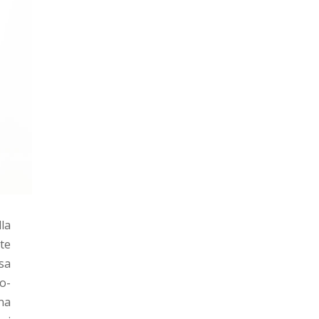
la
te
sa
ro-
na