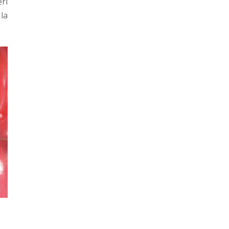
eri
 la