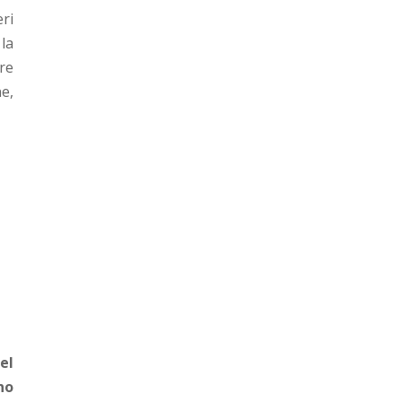
ri
la
are
ne,
el
no