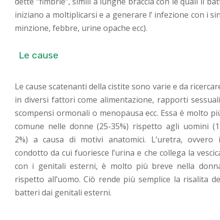
dette “fimbrie”, simili a lunghe braccia con le quali il batt
iniziano a moltiplicarsi e a generare l’ infezione con i
minzione, febbre, urine opache ecc).
Le cause
Le cause scatenanti della cistite sono varie e da ricercar
in diversi fattori come alimentazione, rapporti sessuali
scompensi ormonali o menopausa ecc. Essa è molto pi
comune nelle donne (25-35%) rispetto agli uomini (1
2%) a causa di motivi anatomici. L’uretra, ovvero i
condotto da cui fuoriesce l’urina e che collega la vescic
con i genitali esterni, è molto più breve nella donn
rispetto all’uomo. Ciò rende più semplice la risalita de
batteri dai genitali esterni.