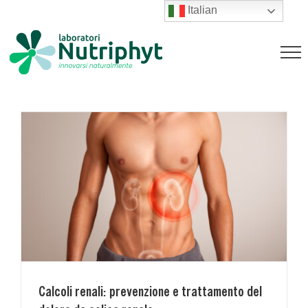
Salta
Italian
Calcoli renali: prevenzione e
al
trattamento del dolore da colica
contenuto
renale
Magazine
Calcoli renali: prevenzione e trattamento del