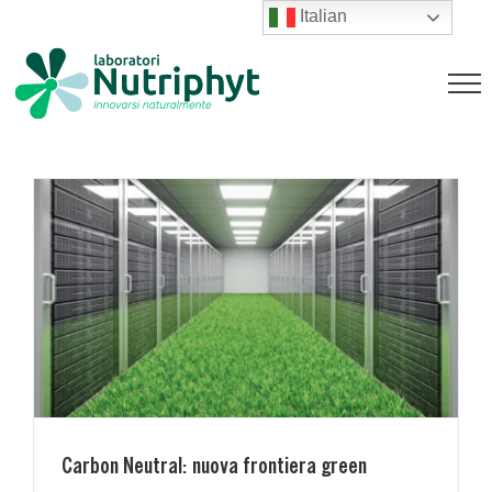
Salta
Italian
al
Carbon Neutral: nuova frontiera
contenuto
green
News
Carbon Neutral: nuova frontiera green