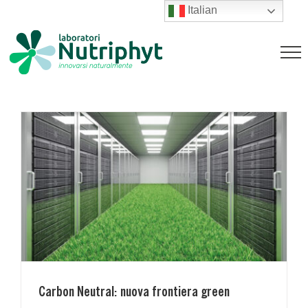
Salta
Italian
al
Carbon Neutral: nuova frontiera
contenuto
green
News
Carbon Neutral: nuova frontiera green