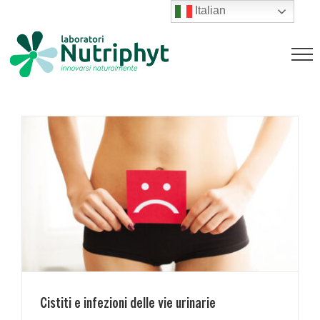
Salta
Italian
al
Cistiti e infezioni delle vie urinarie
contenuto
Magazine
Cistiti e infezioni delle vie urinarie