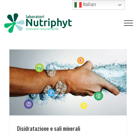
Salta
Italian
al
Disidratazione e sali minerali
contenuto
Magazine
Disidratazione e sali minerali