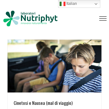
Salta
Italian
al
Cinetosi e Nausea (mal di viaggio)
contenuto
Magazine
Cinetosi e Nausea (mal di viaggio)